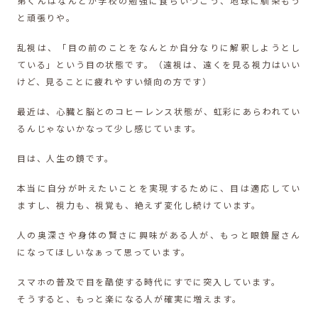
弟くんはなんとか学校の勉強に食らいつこう、地球に馴染もう
と頑張りや。
乱視は、「目の前のことをなんとか自分なりに解釈しようとし
ている」という目の状態です。（遠視は、遠くを見る視力はいい
けど、見ることに疲れやすい傾向の方です）
最近は、心臓と脳とのコヒーレンス状態が、虹彩にあらわれてい
るんじゃないかなって少し感じています。
目は、人生の鏡です。
本当に自分が叶えたいことを実現するために、目は適応してい
ますし、視力も、視覚も、絶えず変化し続けています。
人の奥深さや身体の賢さに興味がある人が、もっと眼鏡屋さん
になってほしいなぁって思っています。
スマホの普及で目を酷使する時代にすでに突入しています。
そうすると、もっと楽になる人が確実に増えます。