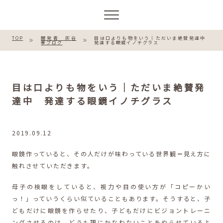
TOP
開発者 灰谷
目は口よりも物をいう｜ただいま絶賛発達中
孝ブログ
発達する眼鏡イノチグラス
目は口よりも物をいう｜ただいま絶賛発
達中 発達する眼鏡イノチグラス
2019.09.12
眼鏡作っていると、その人だけが味わっている世界観＝見え方に
触れさせていただきます。
母子の検眼をしていると、視力や目の使い方が「コピーかい
っ！」っていうくらい似ていることもあります。そうすると、子
どもだけに眼鏡を作らせたり、子どもだけにビジョントレーニ
ングさせるのは、どうも理にかなわないことをやらせているよ